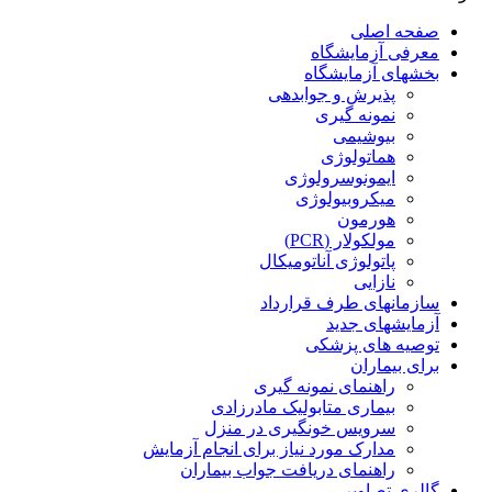
صفحه اصلی
معرفی آزمایشگاه
بخشهای آزمایشگاه
پذیرش و جوابدهی
نمونه گیری
بیوشیمی
هماتولوژی
ایمونوسرولوژی
میکروبیولوژی
هورمون
مولکولار (PCR)
پاتولوژی آناتومیکال
نازایی
سازمانهای طرف قرارداد
آزمایشهای جدید
توصیه های پزشکی
برای بیماران
راهنمای نمونه گیری
بیماری متابولیک مادرزادی
سرویس خونگیری در منزل
مدارک مورد نیاز برای انجام آزمایش
راهنمای دریافت جواب بیماران
گالری تصاویر