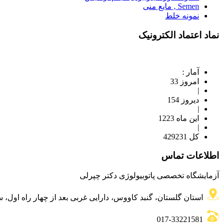
Semen , مایع منی
نمونه خلط
نماد اعتماد الکترونیک
آمار :
امروز 33
|
دیروز 154
|
این ماه 1223
|
کل 429231
اطلاعات تماس
آزمایشگاه تخصصی پاتوبیولوژی دکتر چپرلی
استان گلستان، گنبد کاووس، دارایی غربی بعد از چهار راه اول،
017-33221581